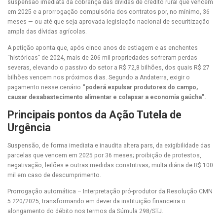
suspensão imediata da cobrança das dívidas de crédito rural que vencem
em 2025 e a prorrogação compulsória dos contratos por, no mínimo, 36
meses — ou até que seja aprovada legislação nacional de securitização
ampla das dívidas agrícolas.
A petição aponta que, após cinco anos de estiagem e as enchentes
“históricas” de 2024, mais de 206 mil propriedades sofreram perdas
severas, elevando o passivo do setor a R$ 72,8 bilhões, dos quais R$ 27
bilhões vencem nos próximos dias. Segundo a Andaterra, exigir o
pagamento nesse cenário
“poderá expulsar produtores do campo,
causar desabastecimento alimentar e colapsar a economia gaúcha”.
Principais pontos da Ação Tutela de
Urgência
Suspensão, de forma imediata e inaudita altera pars, da exigibilidade das
parcelas que vencem em 2025 por 36 meses; proibição de protestos,
negativação, leilões e outras medidas constritivas; multa diária de R$ 100
mil em caso de descumprimento.
Prorrogação automática – Interpretação pró-produtor da Resolução CMN
5.220/2025, transformando em dever da instituição financeira o
alongamento do débito nos termos da Súmula 298/STJ.