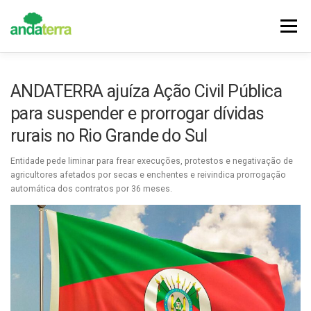
Pular
para
Menu
o
conteúdo
DESTAQUES
NOTÍCIAS
CONQUISTAS
ANDATERRA ajuíza Ação Civil Pública
para suspender e prorrogar dívidas
HISTÓRIA
VALORES
FILIE-SE
rurais no Rio Grande do Sul
Entidade pede liminar para frear execuções, protestos e negativação de
agricultores afetados por secas e enchentes e reivindica prorrogação
automática dos contratos por 36 meses.