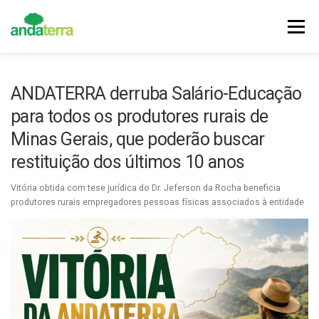
Pular
para
Menu
o
conteúdo
DESTAQUES
NOTÍCIAS
CONQUISTAS
ANDATERRA derruba Salário-Educação
para todos os produtores rurais de
HISTÓRIA
VALORES
FILIE-SE
Minas Gerais, que poderão buscar
restituição dos últimos 10 anos
Vitória obtida com tese jurídica do Dr. Jeferson da Rocha beneficia
produtores rurais empregadores pessoas físicas associados à entidade