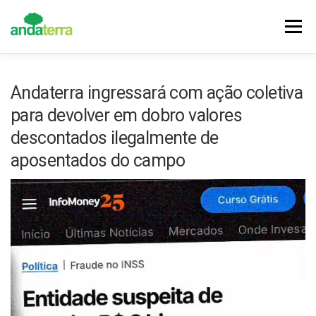
Pular
para
Menu
o
conteúdo
DESTAQUES
NOTÍCIAS
CONQUISTAS
Andaterra ingressará com ação coletiva
para devolver em dobro valores
HISTÓRIA
VALORES
FILIE-SE
descontados ilegalmente de
aposentados do campo