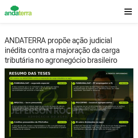
Pular
para
Menu
o
conteúdo
DESTAQUES
NOTÍCIAS
CONQUISTAS
ANDATERRA propõe ação judicial
inédita contra a majoração da carga
HISTÓRIA
VALORES
FILIE-SE
tributária no agronegócio brasileiro