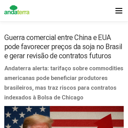
Pular
para
Menu
o
conteúdo
DESTAQUES
NOTÍCIAS
CONQUISTAS
Guerra comercial entre China e EUA
pode favorecer preços da soja no Brasil
HISTÓRIA
VALORES
FILIE-SE
e gerar revisão de contratos futuros
Andaterra alerta: tarifaço sobre commodities
americanas pode beneficiar produtores
brasileiros, mas traz riscos para contratos
indexados à Bolsa de Chicago