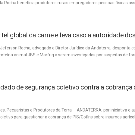
n da Rocha beneficia produtores rurais empregadores pessoas físicas as
tel global da carne e leva caso a autoridade do
Jeferson Rocha, advogado e Diretor Jurídico da Andaterra, desponta c
proteína animal JBS e Marfrig a serem investigados por suspeitas de fo
do de segurança coletivo contra a cobrança d
s, Pecuaristas e Produtores da Terra — ANDATERRA, por iniciativa e auto
etivo para questionar a cobrança de PIS/Cofins sobre insumos agrícol