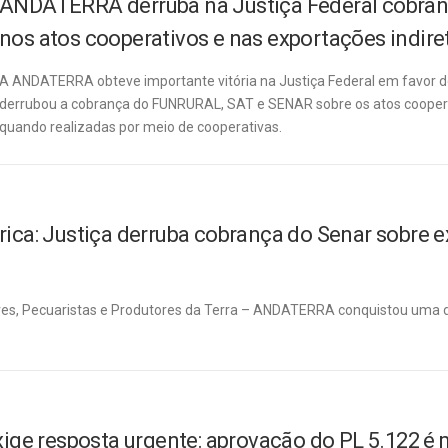
ANDATERRA derruba na Justiça Federal cobra
nos atos cooperativos e nas exportações indire
A ANDATERRA obteve importante vitória na Justiça Federal em favor do
derrubou a cobrança do FUNRURAL, SAT e SENAR sobre os atos cooperati
quando realizadas por meio de cooperativas.
ica: Justiça derruba cobrança do Senar sobre e
es, Pecuaristas e Produtores da Terra – ANDATERRA conquistou uma das 
xige resposta urgente: aprovação do PL 5.122 é 