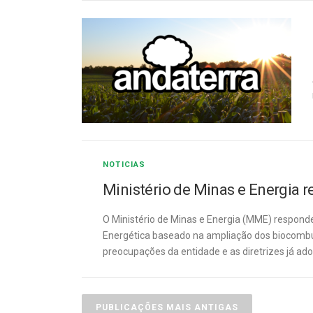
NOTICIAS
Ministério de Minas e Energia 
O Ministério de Minas e Energia (MME) responde
Energética baseado na ampliação dos biocombust
preocupações da entidade e as diretrizes já ad
N
PUBLICAÇÕES MAIS ANTIGAS